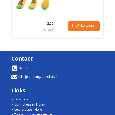
2,50
In Winkelwagen
incl btw
Contact
075-7716662
info@jumpingzaanstad.nl
Links
Over ons
Springkussen Huren
Luchtkussen Huren