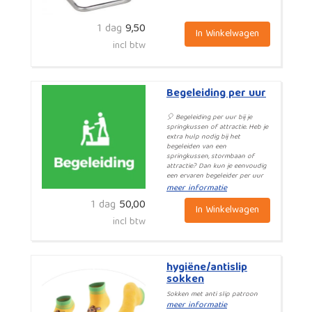
1 dag
9,50
In Winkelwagen
incl btw
Begeleiding per uur
🎈 Begeleiding per uur bij je
springkussen of attractie. Heb je
extra hulp nodig bij het
begeleiden van een
springkussen, stormbaan of
attractie? Dan kun je eenvoudig
een ervaren begeleider per uur
bijboeken. Onze begeleiders
meer informatie
zorgen voor een veilige en
1 dag
50,00
soepele ervaring voor alle
In Winkelwagen
kinderen en gasten.
incl btw
hygiëne/antislip
sokken
Sokken met anti slip patroon
meer informatie