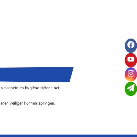
f
y
i
veiligheid en hygiëne tijdens het
eren veiliger kunnen springen.