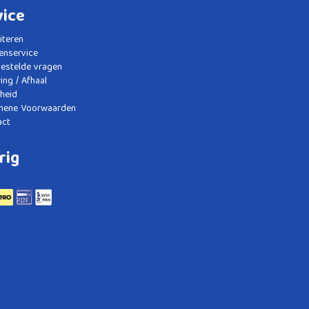
vice
citeren
enservice
gestelde vragen
ing / Afhaal
gheid
mene Voorwaarden
act
rig