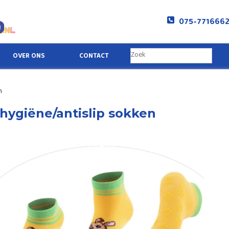
075-771666
OVER ONS
CONTACT
n
hygiëne/antislip sokken