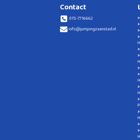
Contact
075-7716662
info@jumpingzaanstad.nl
H
H
H
H
P
H
H