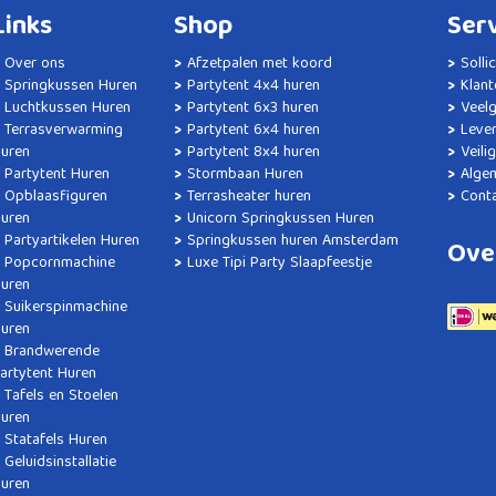
Links
Shop
Ser
Over ons
Afzetpalen met koord
Solli
Springkussen Huren
Partytent 4x4 huren
Klant
Luchtkussen Huren
Partytent 6x3 huren
Veel
Terrasverwarming
Partytent 6x4 huren
Lever
uren
Partytent 8x4 huren
Veili
Partytent Huren
Stormbaan Huren
Alge
Opblaasfiguren
Terrasheater huren
Cont
uren
Unicorn Springkussen Huren
Partyartikelen Huren
Springkussen huren Amsterdam
Ove
Popcornmachine
Luxe Tipi Party Slaapfeestje
uren
Suikerspinmachine
uren
Brandwerende
artytent Huren
Tafels en Stoelen
uren
Statafels Huren
Geluidsinstallatie
uren