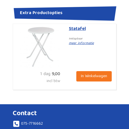
Extra Productopties
Statafel
Inklapbaar
meer informatie
1 dag
9,00
In Winkelwagen
incl btw
Contact
075-7716662