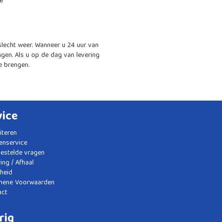
te
slecht weer. Wanneer u 24 uur van
ngen. Als u op de dag van levering
e brengen.
vice
citeren
enservice
gestelde vragen
ing / Afhaal
gheid
mene Voorwaarden
act
rig