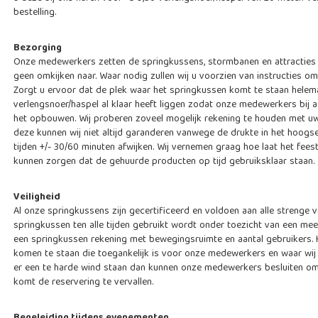
bestelling.
Bezorging
Onze medewerkers zetten de springkussens, stormbanen en attracties g
geen omkijken naar. Waar nodig zullen wij u voorzien van instructies o
Zorgt u ervoor dat de plek waar het springkussen komt te staan helemaa
verlengsnoer/haspel al klaar heeft liggen zodat onze medewerkers bij
het opbouwen. Wij proberen zoveel mogelijk rekening te houden met uw
deze kunnen wij niet altijd garanderen vanwege de drukte in het hoog
tijden +/- 30/60 minuten afwijken. Wij vernemen graag hoe laat het fees
kunnen zorgen dat de gehuurde producten op tijd gebruiksklaar staan.
Veiligheid
Al onze springkussens zijn gecertificeerd en voldoen aan alle strenge v
springkussen ten alle tijden gebruikt wordt onder toezicht van een meer
een springkussen rekening met bewegingsruimte en aantal gebruikers.
komen te staan die toegankelijk is voor onze medewerkers en waar wij
er een te harde wind staan dan kunnen onze medewerkers besluiten om 
komt de reservering te vervallen.