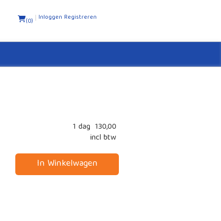
Inloggen
Registreren
2
(0)
1 dag
130,00
incl btw
In Winkelwagen