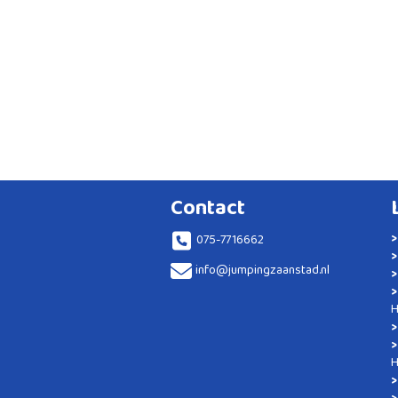
Contact
075-7716662
info@jumpingzaanstad.nl
H
H