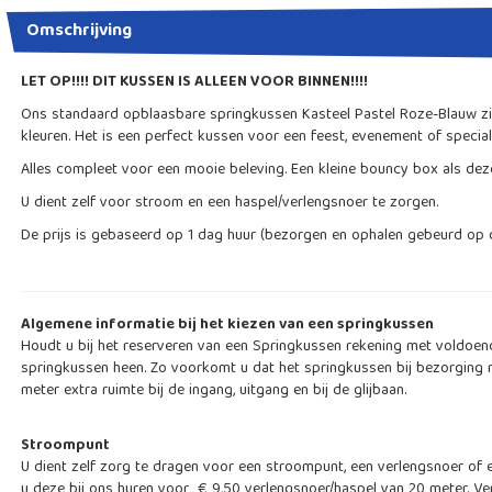
Omschrijving
LET OP!!!! DIT KUSSEN IS ALLEEN VOOR BINNEN!!!!
Ons standaard opblaasbare springkussen Kasteel Pastel Roze-Blauw zie
kleuren. Het is een perfect kussen voor een feest, evenement of specia
Alles compleet voor een mooie beleving.
Een kleine bouncy box als deze 
U dient zelf voor stroom en een haspel/verlengsnoer te zorgen.
De prijs is gebaseerd op 1 dag huur (bezorgen en ophalen gebeurd op 
Algemene informatie bij het kiezen van een springkussen
Houdt u bij het reserveren van een Springkussen rekening met voldoen
springkussen heen. Zo voorkomt u dat het springkussen bij bezorging n
meter extra ruimte bij de ingang, uitgang en bij de glijbaan.
Stroompunt
U dient zelf zorg te dragen voor een stroompunt, een verlengsnoer of e
u deze bij ons huren voor € 9,50 verlengsnoer/haspel van 20 meter. Ve