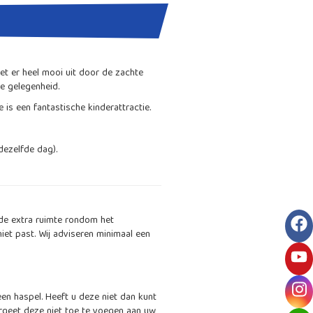
t er heel mooi uit door de zachte
le gelegenheid.
is een fantastische kinderattractie.
dezelfde dag).
de extra ruimte rondom het
f
iet past. Wij adviseren minimaal een
y
i
en haspel. Heeft u deze niet dan kunt
rgeet deze niet toe te voegen aan uw