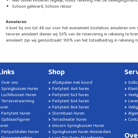
Niet teveel kinderen tegelijk, houdt rekening met de bewegingsruim
Schoon geleverd, Schoon retour
Annuleren
U kunt bij ons tot 48 uur voor het evenement kosteloos annuleren ivm 
tevoren annuleert dienen wij 50% van de reservering in rekening te bre
annuleert zijn wij genoodzaakt 100% van het totaalbedrag in rekening t
Links
Shop
Ser
Over ons
Afzetpalen met koord
Solli
Springkussen Huren
Partytent 4x4 huren
Klant
Luchtkussen Huren
Partytent 6x3 huren
Veel
Terrasverwarming
Partytent 6x4 huren
Lever
uren
Partytent 8x4 huren
Veili
Partytent Huren
Stormbaan Huren
Alge
Opblaasfiguren
Terrasheater huren
Cont
uren
Unicorn Springkussen Huren
Partyartikelen Huren
Springkussen huren Amsterdam
Ove