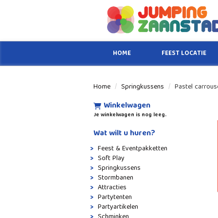
HOME
FEEST LOCATIE
Home
Springkussens
Pastel carrous
Winkelwagen
Je winkelwagen is nog leeg.
Wat wilt u huren?
Feest & Eventpakketten
Soft Play
Springkussens
Stormbanen
Attracties
Partytenten
Partyartikelen
Schminken