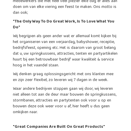
medewerkers die met heel veel plezier elke dag er alles aan
doen om van elke viering een feest te maken. Ons motto is
dan ook;
"The Only Way To Do Great Work, Is To Love What You
Do"
Wij begrijpen als geen ander wat er allemaal komt kijken bij
het organiseren van een verjaardag, babyshower, receptie,
bedrijfsfeest, opening etc. Het is daarom van groot belang
dat u, uw springkussens, attracties, tenten en partyartikelen
huurt bij een betrouwbaar bedrijf waar kwaliteit & service
hoog in het vaandel staan.
Wij denken graag oplossingsgericht met ons klanten mee
en zijn zeer flexibel, zo leveren wij 7 dagen in de week.
Waar andere bedrijven stoppen gaan wij door, wij leveren
niet alleen tot aan de deur maar bouwen de springkussens,
stormbanen, attracties en partytenten ook voor u op en
bouwen deze ook weer voor u af, hier heeft u dus geen
omkijken naar.
"Great Companies Are Built On Great Products"